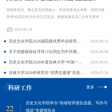
在听取党员、群众意见的基础上，经支部委员会审查，拟将马晓
萌等9位同志转为中共正式党员。根据发展党员工作有关要求，
现将其有关情况进行公示。公示时间为2026年6月18日至6月25日
2026.06.18
（公示时间为5个工作日）。公示期间，党员和群众可通过电话
和电子邮件等方式，反映发展对象在理想信念、政治立场、思想
历史文化学院2026届院级优秀毕业研究生推荐人选名单公示
2026.06.16
作风、工作表现、群众观念、廉洁自律等方面的情况和问题。反
关于拟接收徐钲洋等11位同志为中共预备党员的公示
2026.06.09
映问题应实事求是、客观公正。以个人名义反映问题的，要签署
本人真...
历史文化学院2026年度吉林大学“中国一汽红旗励学基金”（研究生）推荐人选名单公示
2026.06.01
吉林大学2026年研究生“优秀志愿者”历史文化学院推荐候选人名单公示
2026.05.28
科研工作
更多
历史文化学院举办“高端智库报告选题、写作与
22
报送”专题报告会