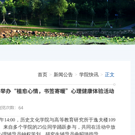
首页
>
新闻公告
>
学院快讯
>
正文
生举办“植愈心情，书签寄暖”心理健康体验活动
浏览次数：
64
午
14:00
，历史文化学院与高等教育研究所
于逸夫楼
109
。来自多个学院的
25
位同学
踊跃参与
，
共同在活动中
放
心理辅导员钟权策划，研究生辅导员曲昭琦指导。