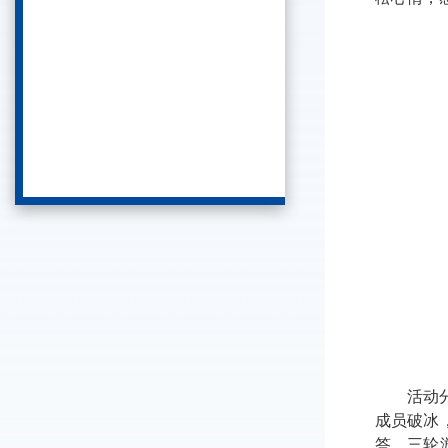
活动
成员
破冰
答。三轮