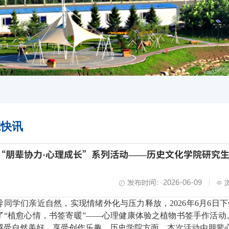
院快讯
年“朋辈协力·心理成长”系列活动——历史文化学院研究
发布时间：2026-06-09
导
同学们亲近
自然，实现情绪外化与压力释放，
2026
年
6
月
6
日
下
了
“植愈心情，书签寄暖”——心理健康体验之植物书签手作活动
感受自然美好
，
享受创作乐趣。历史学院方面，本次活动由朋辈