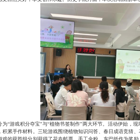
分为
“游戏积分夺宝”与“植物书签制作”两大环节。活动伊始，
现
，积累
手作材料
。
三轮游戏围绕
植物知识问答
、
春日成语竞猜
、
游戏的获胜组分别获得了
花卉邮票
、
手工金粉
、
东巴纸
作为奖励