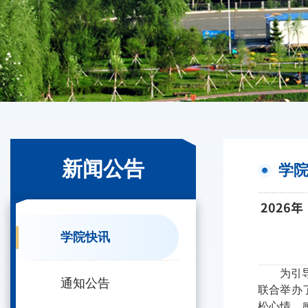
新闻公告
学
2026
学院快讯
为引
通知公告
联合举办
松心情
，