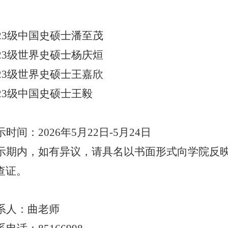
023级中国史硕士潘至茂
023级世界史硕士杨庆
烜
023级世界史硕士王嘉欣
023级中国史硕士王毅
示时间：
2026年5月
22
日
-5
月24
日
示期内，如有异议，请具名以书面形式向学院反
查证。
系人：曲老师