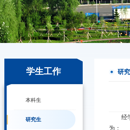
学生工作
研
本科生
经
研究生
为：