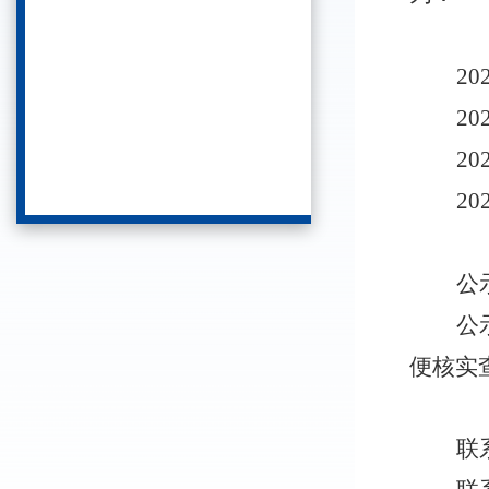
2
2
2
2
公
公
便核实
联